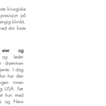
ste kirurgiske
 presisjon på
engig klinikk.
med din faste
 eier og
og leder
var drømmen
jente. I dag
Hun har den
ingen innen
og USA. Før
bet hun med
ada og New