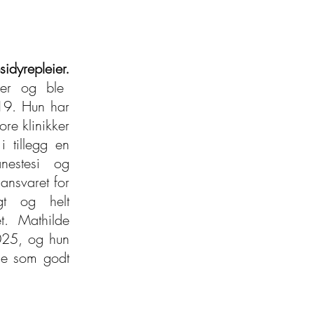
dyrepleier.
eier og ble
19. Hun har
ore klinikker
 tillegg en
anestesi og
ansvaret for
ygt og helt
et. Mathilde
2025, og hun
ie som godt