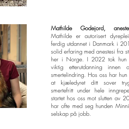
Mathilde Godejord, anestesi
Mathilde er autorisert dyrepl
ferdig utdannet i Danmark i 20
solid erfaring med anestesi fra st
her i Norge. I 2022 tok hun i
viktig etterutdanning innen 
smertelindring. Hos oss har hun 
at kjæledyret ditt sover tr
smertefritt under hele inngrep
startet hos oss mot slutten av 
har ofte med seg hunden Minn
selskap på jobb.