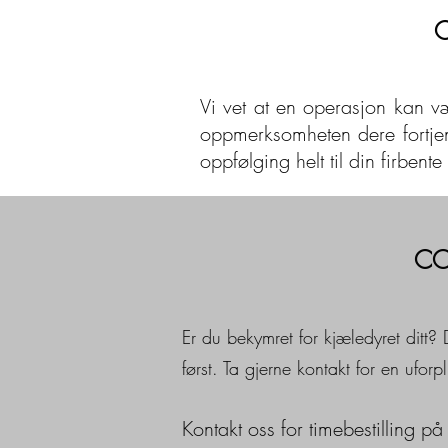
C
Vi vet at en operasjon kan væ
oppmerksomheten dere fortjene
oppfølging helt til din firbent
CO
Er du bekymret for kjæledyret ditt? D
først. Ta gjerne kontakt for en ufor
K
ontakt oss for timebestilling p