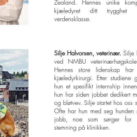
Zealand. Hennes unike komp
kjæledyret ditt trygghet 
verdensklasse.
Silje Halvorsen, veterinær.
Silje
ved NMBU veterinærhøgskol
Hennes store lidenskap har 
kjæledyrkirurgi. Etter studiene 
hun et spesifikt internship inne
hun har siden jobbet dedikert 
og bløtvev. Silje startet hos oss
Ofte har hun med seg hunden 
jobb, noe som sørger for 
stemning på klinikken.