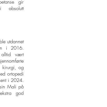
etanse gir
i absolutt
 ble utdannet
en i 2016.
alltid vært
gjennomførte
n kirurgi, og
med ortopedi
 sent i 2024.
sin Mali på
ekstra god