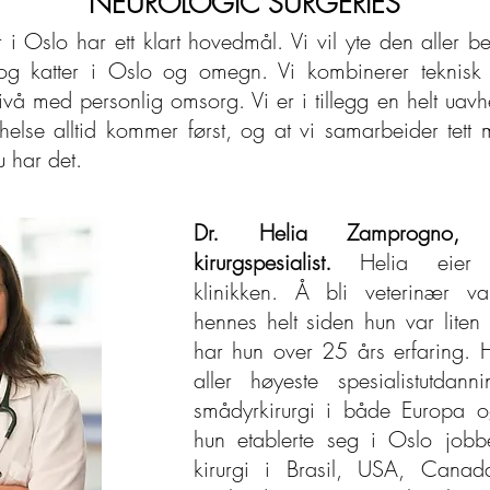
NEUROLOGIC SURGERIES
r i Oslo har ett klart hovedmål. Vi vil yte den aller be
 og katter i Oslo og omegn. Vi kombinerer teknisk
ivå med personlig omsorg. Vi er i tillegg en helt uavh
 helse alltid kommer først, og at vi samarbeider tett 
 har det.
Dr. Helia Zamprogno,
kirurgspesialist.
Helia eier 
klinikken. Å bli veterinær 
hennes helt siden hun var liten 
har hun over 25 års erfaring. 
aller høyeste spesialistutdann
smådyrkirurgi i både Europa 
hun etablerte seg i Oslo job
kirurgi i Brasil, USA, Can