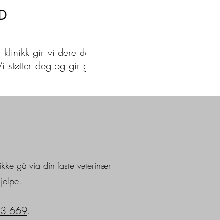
D
linikk gir vi dere den fulle
i støtter deg og gir grundig
r ikke gå via din faste veterinær
hjelpe.
43 669
.