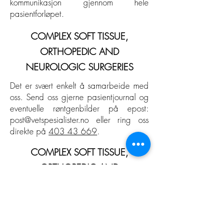
kommunikasjon gjennom hele
pasientforløpet.
COMPLEX SOFT TISSUE,
ORTHOPEDIC AND
NEUROLOGIC SURGERIES
Det er svært enkelt å samarbeide med
oss. Send oss gjerne pasientjournal og
eventuelle røntgenbilder på epost
:
post
@vetspesialister.no
eller ring oss
direkte på
403 43 669
.
COMPLEX SOFT TISSUE,
ORTHOPEDIC AND
NEUROLOGIC SURGERIES
Står du overfor et krevende tilfelle på din
klinikk? Ta gjerne kontakt med oss! Vi stiller