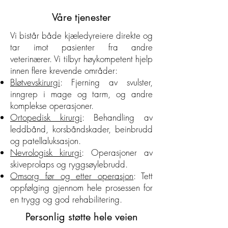
Våre tjenester
Vi bistår både kjæledyreiere direkte og
tar imot pasienter fra andre
veterinærer. Vi tilbyr høykompetent hjelp
innen flere krevende områder:
Bløtvevskirurgi
: Fjerning av svulster,
inngrep i mage og tarm, og andre
komplekse operasjoner.
Ortopedisk kirurgi
: Behandling av
leddbånd, korsbåndskader, beinbrudd
og patellaluksasjon.
Nevrologisk kirurgi
: Operasjoner av
skiveprolaps og ryggsøylebrudd.
Omsorg før og etter operasjon
: Tett
oppfølging gjennom hele prosessen for
en trygg og god rehabilitering.
Personlig støtte hele veien