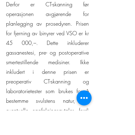
Derfor er CT-skanning før
operasjonen avgjørende for
planlegging av prosedyren. Prisen
for fjerning av binyrer ved VSO er kr
45 000,–. Dette inkluderer
gassanestesi, pre- og postoperative
smertestillende medisiner. Ikke
inkludert i denne prisen er
preoperativ CT-skanning og
laboratorietester som brukes for å
bestemme svulstens natur, og
eventuelle oppfølgingsavtaler, fordi
de fleste kunder velger å få dette
utført hos sin lokale veterinær.