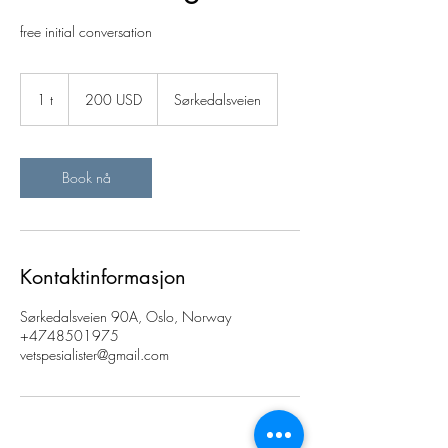
free initial conversation
200
amerikanske
1 t
1
200 USD
Sørkedalsveien
dollar
Book nå
Kontaktinformasjon
Sørkedalsveien 90A, Oslo, Norway
+4748501975
vetspesialister@gmail.com